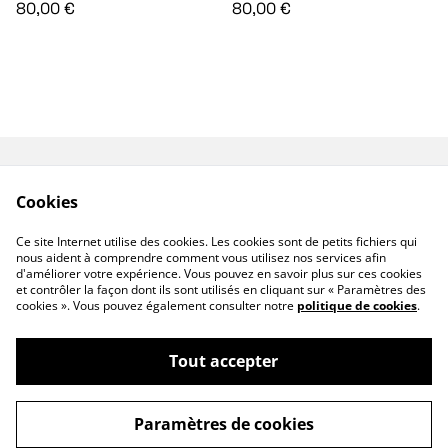
80,00 €
80,00 €
Contactez-nous
Conditions
Cookies
Politique de
Politique de cookies
confidentialité
Ce site Internet utilise des cookies. Les cookies sont de petits fichiers qui
Mentions légales
nous aident à comprendre comment vous utilisez nos services afin
d'améliorer votre expérience. Vous pouvez en savoir plus sur ces cookies
et contrôler la façon dont ils sont utilisés en cliquant sur « Paramètres des
cookies ». Vous pouvez également consulter notre
politique de cookies
.
Tout accepter
©
2026
shop.surboom
Paramètres de cookies
powered by