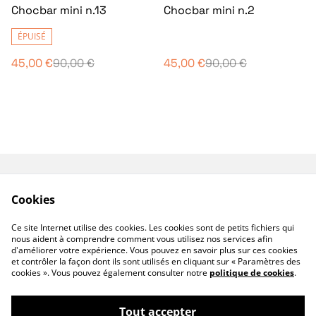
%
%
Chocbar mini n.13
Chocbar mini n.2
ÉPUISÉ
45,00 €
90,00 €
45,00 €
90,00 €
Contactez-nous
Conditions
Cookies
Politique de
Politique de cookies
confidentialité
Ce site Internet utilise des cookies. Les cookies sont de petits fichiers qui
Mentions légales
nous aident à comprendre comment vous utilisez nos services afin
d'améliorer votre expérience. Vous pouvez en savoir plus sur ces cookies
et contrôler la façon dont ils sont utilisés en cliquant sur « Paramètres des
cookies ». Vous pouvez également consulter notre
politique de cookies
.
Tout accepter